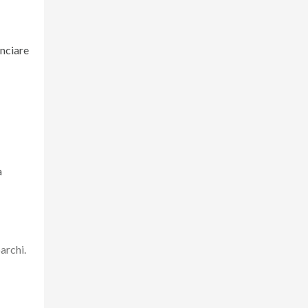
unciare
a
archi.