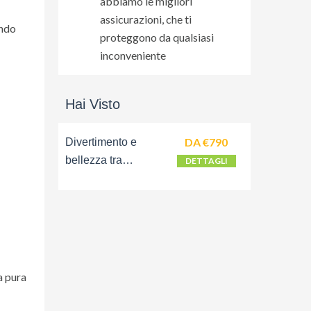
abbiamo le migliori
assicurazioni, che ti
ando
proteggono da qualsiasi
inconveniente
Hai Visto
DA €790
Divertimento e
bellezza tra
DETTAGLI
Disneyland e la città
più romantica del
mondo
a pura