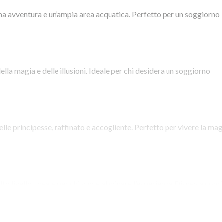
ma avventura e un’ampia area acquatica. Perfetto per un soggiorno
lla magia e delle illusioni. Ideale per chi desidera un soggiorno
delle principesse, raffinato e accogliente. Perfetto per vivere la ma
lto livello. Ideale per chi vuole abbinare l’esperienza Disney a com