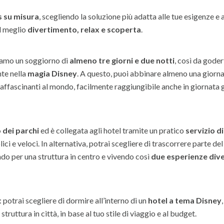
s su misura
, scegliendo la soluzione più adatta alle tue esigenze e 
l meglio
divertimento, relax e scoperta
.
liamo un soggiorno di
almeno tre giorni e due notti
, così da goder
te nella
magia Disney
. A questo, puoi abbinare almeno una giorn
iù affascinanti al mondo, facilmente raggiungibile anche in giornata 
o dei parchi
ed è collegata agli hotel tramite un pratico
servizio di
ci e veloci. In alternativa, potrai scegliere di trascorrere parte del
ndo per una struttura in centro e vivendo così
due esperienze dive
: potrai scegliere di dormire all’interno di un
hotel a tema Disney
truttura in città, in base al tuo stile di viaggio e al budget.