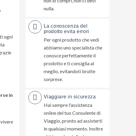
non lo compri, non ci devi
nulla.
a
La conoscenza del
prodotto evita errori
ti ogni
Per ogni prodotto che vedi
ata
abbiamo uno specialista che
grazie
conosce perfettamente il
prodotto e ti consiglia al
meglio, evitandoti brutte
sorprese.
rse in
Viaggiare in sicurezza
Hai sempre l'assistenza
online del tuo Consulente di
Viaggio, pronto ad assisterti
, vivere
in qualsiasi momento. Inoltre