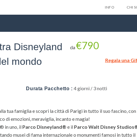
INFO
CHI 
€790
 tra Disneyland
da
 del mondo
Regala una Gi
Lascia qui 
gratuitam
nes
4 giorni / 3 notti
Durata Pacchetto :
la tua famiglia e scopri la città di Parigi in tutto il suo fascino, con
Privacy Policy
icco di emozioni, meraviglia, incanto e magia!
 in uno, il
Parco Disneyland®
e il
Parco Walt Disney Studios
sitando musei di fama internazionale o monumenti famosi in tutto il