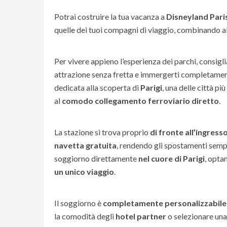
Potrai costruire la tua vacanza a
Disneyland Pari
quelle dei tuoi compagni di viaggio, combinando a
Per vivere appieno l’esperienza dei parchi, consig
attrazione senza fretta e immergerti completamen
dedicata alla scoperta di
Parigi
, una delle città p
al
comodo collegamento ferroviario diretto
.
La stazione si trova proprio
di fronte all’ingress
navetta gratuita
, rendendo gli spostamenti sempli
soggiorno direttamente
nel cuore di Parigi
, opta
un unico viaggio
.
Il soggiorno è
completamente personalizzabile
la comodità degli
hotel partner
o selezionare una s