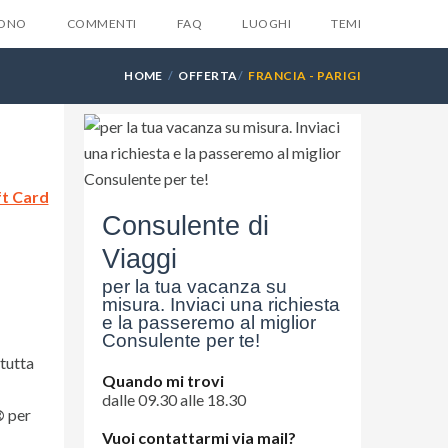
SONO
COMMENTI
FAQ
LUOGHI
TEMI
HOME
OFFERTA
FRANCIA - PARIGI
X
ft Card
la tua email e ti invieremo
Consulente di
ente
6 suggerimenti
che
Viaggi
suno ti dara mai...
per la tua vacanza su
misura. Inviaci una richiesta
e la passeremo al miglior
Consulente per te!
 tutta
Quando mi trovi
dalle 09.30 alle 18.30
®
per
Vuoi contattarmi via mail?