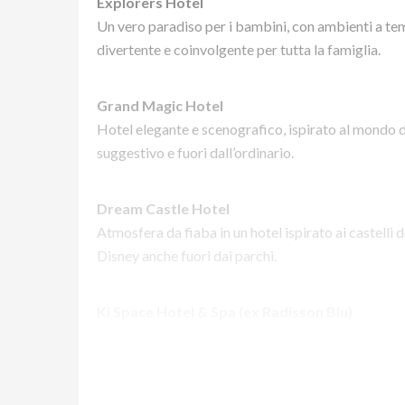
Explorers Hotel
Un vero paradiso per i bambini, con ambienti a te
divertente e coinvolgente per tutta la famiglia.
Grand Magic Hotel
Hotel elegante e scenografico, ispirato al mondo de
suggestivo e fuori dall’ordinario.
Dream Castle Hotel
Atmosfera da fiaba in un hotel ispirato ai castelli 
Disney anche fuori dai parchi.
Ki Space Hotel & Spa (ex Radisson Blu)
Struttura moderna e di design con spa e servizi di a
relax.