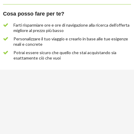
Cosa posso fare per te?
Farti risparmiare ore e ore di navigazione alla ricerca dell'offerta
migliore al prezzo più basso
Personalizzare il tuo viaggio e crearlo in base alle tue esigenze
reali e concrete
Potrai essere sicuro che quello che stai acquistando sia
esattamente ciò che vuoi
Lascia
qui
la
tua
email
e
ti