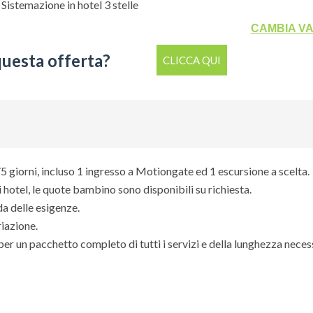
 Sistemazione in hotel 3 stelle
 alimentari, si prega di informare il personale al momento dell'ordi
CAMBIA V
questa offerta?
CLICCA QUI
Room)
erior Room)
uxe Room)
 giorni, incluso 1 ingresso a Motiongate ed 1 escursione a scelta.
 queste escursioni:
i hotel, le quote bambino sono disponibili su richiesta.
da delle esigenze.
ifa, al 124° piano (no trasferimenti)
riazione.
per un pacchetto completo di tutti i servizi e della lunghezza neces
o il sabato, lunedì e mercoledì)
e, in accordo con il cliente, verranno assegnate strutture equivalent
 di proprio gradimento.