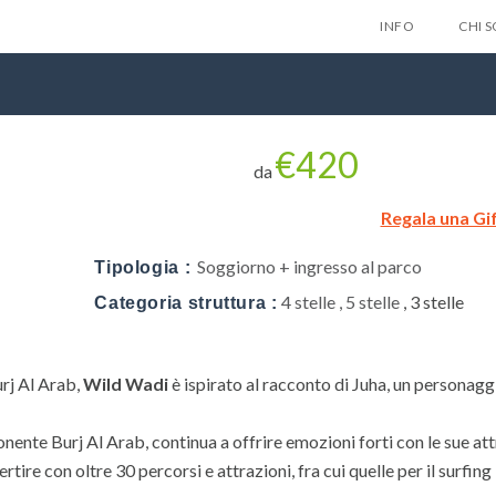
INFO
CHI 
€420
da
Regala una Gi
Lascia qui 
Soggiorno + ingresso al parco
Tipologia :
gratuitam
4 stelle , 5 stelle
, 3 stelle
Categoria struttura :
nes
urj Al Arab,
Wild Wadi
è ispirato al racconto di Juha, un personagg
Privacy Policy
nente Burj Al Arab, continua a offrire emozioni forti con le sue att
rtire con oltre 30 percorsi e attrazioni, fra cui quelle per il surfing