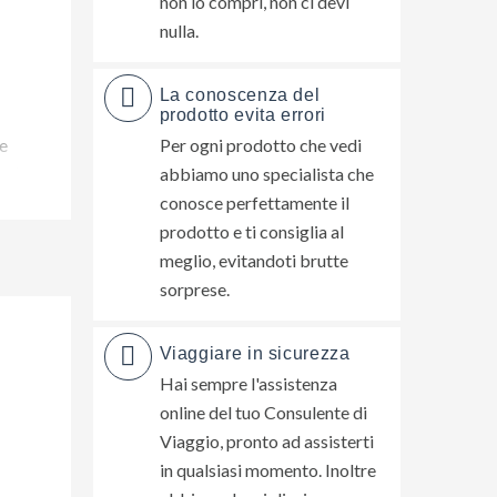
non lo compri, non ci devi
nulla.
La conoscenza del
prodotto evita errori
ve
Per ogni prodotto che vedi
so).
abbiamo uno specialista che
conosce perfettamente il
o e un
prodotto e ti consiglia al
ità
meglio, evitandoti brutte
sorprese.
otdog
Viaggiare in sicurezza
Hai sempre l'assistenza
re
online del tuo Consulente di
Viaggio, pronto ad assisterti
in qualsiasi momento. Inoltre