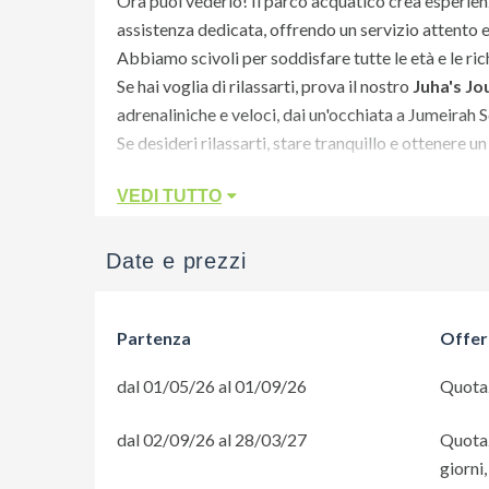
Ora puoi vederlo! Il parco acquatico crea esperien
assistenza dedicata, offrendo un servizio attento 
Abbiamo scivoli per soddisfare tutte le età e le rich
Se hai voglia di rilassarti, prova il nostro
Juha's Jo
adrenaliniche e veloci, dai un'occhiata a Jumeirah 
Se desideri rilassarti, stare tranquillo e ottenere
cabine VIP situate proprio lungo il Journey Lazy Ri
VEDI TUTTO
I
bambini
e i neonati sono naturalmente benvenuti
Al Wild Wadi gli ospiti con
disabilità
sono i benven
numero di posti auto dedicati nel parcheggio, arriv
Date e prezzi
limitata.Inoltre tutti gli accessi, spogliatoi e servi
C'è una varietà di
cibo
che renderà la tua giornata
Partenza
Offer
a tikkas e kebab alla griglia e pizze appena fatte!
Ragazzi a bordo? Non preoccuparti, abbiamo una vari
dal 01/05/26 al 01/09/26
Quotaz
Bocconcini di pollo, hot dog e panini serviti nei pas
tagliate. Troverai anche carrelli nel parco che ven
dal 02/09/26 al 28/03/27
Quotaz
Alla ricerca di opzioni più salutari? Insalate, frutta 
giorni
divertirti di più nel parco acquatico!