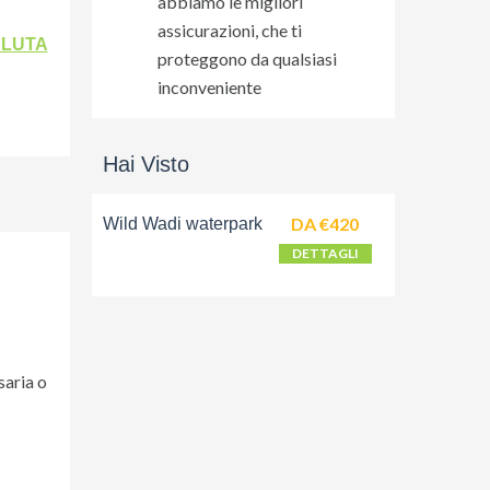
abbiamo le migliori
ne del
assicurazioni, che ti
ALUTA
proteggono da qualsiasi
inconveniente
Hai Visto
DA €420
Wild Wadi waterpark
DETTAGLI
saria o
i.