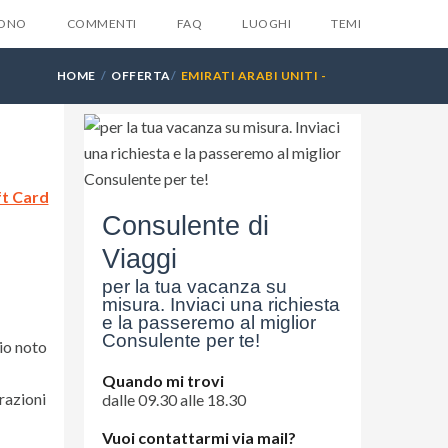
SONO
COMMENTI
FAQ
LUOGHI
TEMI
HOME
OFFERTA
EMIRATI ARABI UNITI -
DUBAI
X
ft Card
la tua email e ti invieremo
Consulente di
ente
6 suggerimenti
che
Viaggi
suno ti dara mai...
per la tua vacanza su
misura. Inviaci una richiesta
e la passeremo al miglior
Consulente per te!
io noto
Quando mi trovi
razioni
dalle 09.30 alle 18.30
Vuoi contattarmi via mail?