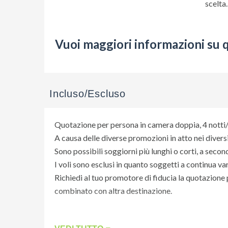
scelta.
Hai qualche allergia alimentare? In caso di allergie
pasto.
Vuoi maggiori informazioni su 
Hotel proposti
Premier Inn Dubai Barsha Heights *** (Standard 
Millennium Place Barsha Heights Hotel **** (Sup
Incluso/Escluso
Voco Dubai IHG Hotel (Sheikh Zayed) ***** (Del
Quotazione per persona in camera doppia, 4 notti/5
Compresa nella quota potrai scegliere una tra
A causa delle diverse promozioni in atto nei divers
- Cena in crociera in Dhow
Sono possibili soggiorni più lunghi o corti, a secon
- Ticket per l'ingresso al Top off Peak al Burj Khal
I voli sono esclusi in quanto soggetti a continua va
- Safari nel deserto con cena BBQ
Richiedi al tuo promotore di fiducia la quotazione 
- Tour classico della città di Dubai (disponibile sol
combinato con altra destinazione.
In mancanza di disponibilità nelle presenti struttur
LA QUOTA COMPRENDE:
Qualora questi lo vorrà potrà scegliere altri hotel