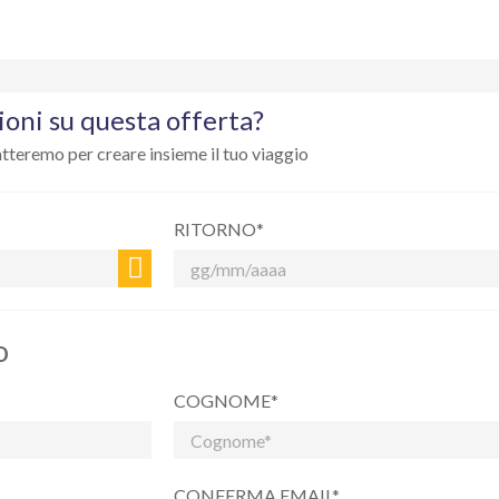
tazione bambino sarà calcolata su richiesta.
questa offerta?
CLICCA QUI
oni su questa offerta?
atteremo per creare insieme il tuo viaggio
RITORNO*
o
COGNOME*
CONFERMA EMAIL*