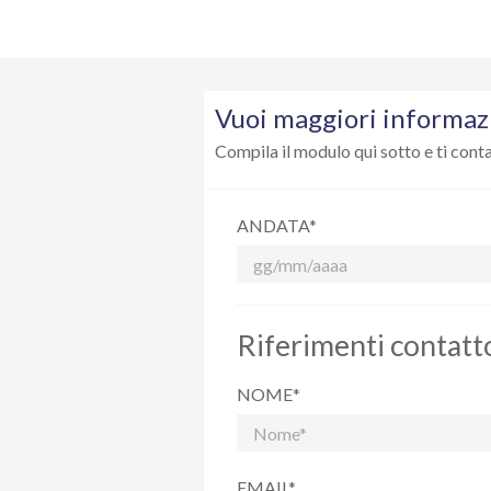
A causa delle diverse politiche degli hotel, la quo
Scheda tecnica
Vuoi maggiori informazioni su 
Vuoi maggiori informazi
Compila il modulo qui sotto e ti cont
ANDATA*
Riferimenti contatt
NOME*
EMAIL*