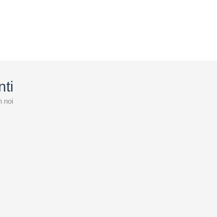
nti
n noi