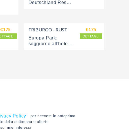
Deutschland Resort
€175
€175
FRIBURGO - RUST
ETTAGLI
DETTAGLI
Europa Park: 
soggiorno all'hotel 
Castillo Alcazar
ivacy Policy
per ricevere in anteprima
rte della settimana e offerte
sui miei interessi