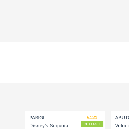
€121
PARIGI
ABU 
DETTAGLI
Disney's Sequoia 
Veloci