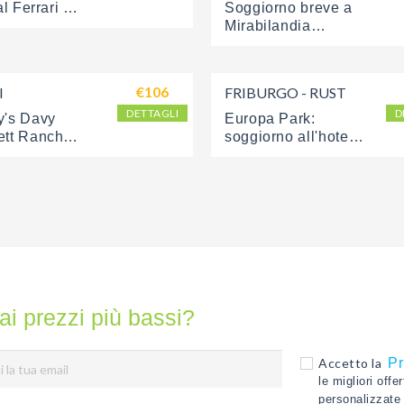
al Ferrari 
Soggiorno breve a 
Mirabilandia
€106
I
FRIBURGO - RUST
DETTAGLI
D
's Davy 
Europa Park: 
ett Ranch
soggiorno all'hotel 
El Andaluz
ai prezzi più bassi?
Accetto la
Pr
le migliori offe
personalizzate 