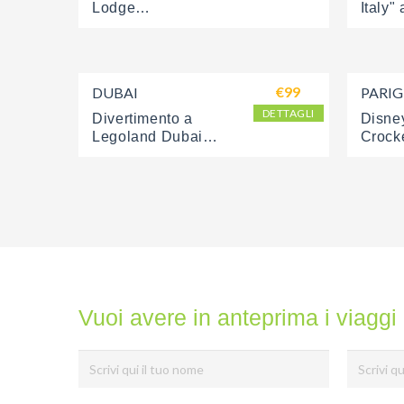
Lodge
Italy" 
World
€99
DUBAI
PARIG
DETTAGLI
Divertimento a 
Disney
Legoland Dubai
Crock
Vuoi avere in anteprima i viaggi 