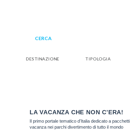
VAC
I N°1 D
CERCA
Scopri PERCHE' ti conviene viaggiare con
DESTINAZIONE
TIPOLOGIA
VAC
I N°1 D
Scopri PERCHE' ti conviene viaggiare con
VAC
LA VACANZA CHE NON C'ERA!
Il primo portale tematico d'Italia dedicato a pacchetti
I N°1 D
vacanza nei parchi divertimento di tutto il mondo