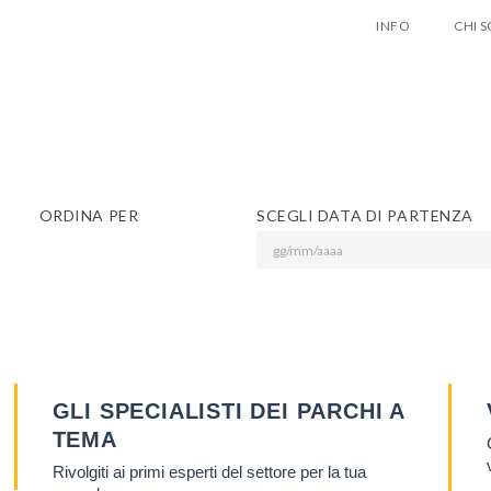
INFO
CHI 
ANZE PARCHI A T
EL DIVERTIMENTO S
 noi
ORDINA PER
SCEGLI DATA DI PARTENZA
ANZE PARCHI A T
Lascia qui 
gratuitam
EL DIVERTIMENTO S
nes
 noi
ANZE PARCHI A T
Privacy Policy
GLI SPECIALISTI DEI PARCHI A
TEMA
EL DIVERTIMENTO S
Rivolgiti ai primi esperti del settore per la tua