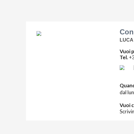
Cons
LUCA
Vuoi p
Tel.
+
Quand
dal lu
Vuoi c
Scrivi