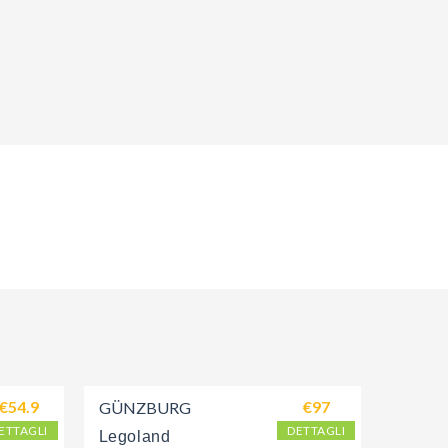
€54.9
€97
GÜNZBURG
ETTAGLI
DETTAGLI
Legoland 