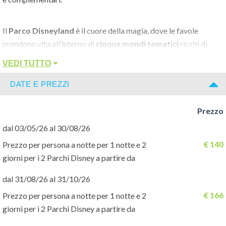
Il
Parco Disneyland
è il cuore della magia, dove le favole
prendono vita all’interno di
cinque mondi tematici
ricchi di
attrazioni, spettacoli e parate. Qui potrai vivere avventure
VEDI TUTTO
indimenticabili tra castelli incantati, mondi fantastici e scenari
da sogno, fino agli spettacolari giochi di luce e fuochi d’artificio
DATE E PREZZI
davanti al
Castello della Bella Addormentata
.
Prezzo
Il
Parco Walt Disney Studios
ti porta invece dietro le quinte
dal 03/05/26 al 30/08/26
del mondo Disney, tra cinema, effetti speciali e attrazioni
€ 140
Prezzo per persona a notte per 1 notte e 2
adrenaliniche. Qui troverai esperienze immersive come la
giorni per i 2 Parchi Disney a partire da
Marvel Avengers Campus
e la nuova area dedicata a
Frozen
,
dal 31/08/26 al 31/10/26
che ti farà entrare nel magico mondo di Arendelle.
€ 166
Prezzo per persona a notte per 1 notte e 2
giorni per i 2 Parchi Disney a partire da
Durante tutto l’anno, Disneyland Paris propone
eventi
stagionali, spettacoli esclusivi e decorazioni tematiche
,