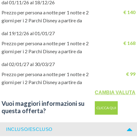
dal 01/11/26 al 18/12/26
rendendo ogni visita unica e sempre diversa.
€ 140
Prezzo per persona a notte per 1 notte e 2
giorni per i 2 Parchi Disney a partire da
POSIZIONE
dal 19/12/26 al 01/01/27
Il Disney Hotel Santa Fe si trova all’interno del resort, a circa 20
minuti a piedi dai parchi lungo il fiume, ed è collegato tramite
€ 168
Prezzo per persona a notte per 1 notte e 2
servizio navetta gratuito
. La posizione è comoda per chi vuole
giorni per i 2 Parchi Disney a partire da
risparmiare senza rinunciare alla vicinanza ai parchi.
dal 02/01/27 al 30/03/27
€ 99
Prezzo per persona a notte per 1 notte e 2
SISTEMAZIONI
giorni per i 2 Parchi Disney a partire da
Le camere sono moderne, colorate e ispirate al mondo di Cars,
dotate di comfort essenziali come aria condizionata, TV, Wi-Fi e
CAMBIA VALUTA
servizi privati. Sono ideali per famiglie e gruppi che cercano una
Vuoi maggiori informazioni su
soluzione pratica e funzionale.
CLICCA QUI
questa offerta?
SERVIZI
INCLUSO/ESCLUSO
L’hotel offre reception 24 ore su 24, Wi-Fi gratuito, shop