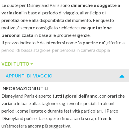
Le quote per Disneyland Paris sono
dinamiche e soggette a
tematico, parcheggio e navetta per i parchi. Gli ospiti possono
variazioni
in base al periodo di viaggio, all’anticipo di
usufruire degli
Extra Magic Time
, accedendo alle attrazioni
prenotazione e alla disponibilità del momento. Per questo
prima dell’apertura ufficiale.
motivo, è sempre consigliato richiedere una
quotazione
personalizzata
in base alle proprie esigenze.
RISTORAZIONE
Il prezzo indicato è da intendersi come
“a partire da”
, riferito a
È presente un ristorante a buffet con cucina internazionale e un
periodi di bassa stagione, per persona in camera doppia
bar, perfetti per pasti informali e veloci, ideali dopo una giornata
standard, per un soggiorno di
2 giorni/1 notte con 2 giorni di
intensa nei parchi.
VEDI TUTTO
ingressi ai parchi
.
APPUNTI DI VIAGGIO
ATTIVITÀ E DINTORNI
LA QUOTA COMPRENDE:
All’interno dell’hotel è possibile incontrare i
Personaggi Disney
INFORMAZIONI UTILI
- Sistemazione in
camera doppia standard con servizi privati
in momenti dedicati. La vicinanza ai parchi e al Disney Village
Disneyland Paris è aperto
tutti i giorni dell’anno
, con orari che
- Trattamento di
solo pernottamento
consente di vivere appieno tutte le esperienze del resort, tra
variano in base alla stagione e agli eventi speciali. In alcuni
- Biglietti di ingresso per
2 giorni ai Parchi Disney (Disneyland
attrazioni, spettacoli e intrattenimento.
periodi, come l’estate o durante festività particolari, il Parco
Park e Walt Disney Studios)
Disneyland può restare aperto fino a tarda sera, offrendo
Vuoi maggiori informazioni su
un’atmosfera ancora più suggestiva.
CLICCA QUI