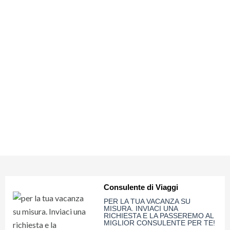
ti
dara
mai...
Privacy
Policy
(Rispettiamo
la tua
privacy)
Consulente di Viaggi
PER LA TUA VACANZA SU
MISURA. INVIACI UNA
RICHIESTA E LA PASSEREMO AL
MIGLIOR CONSULENTE PER TE!