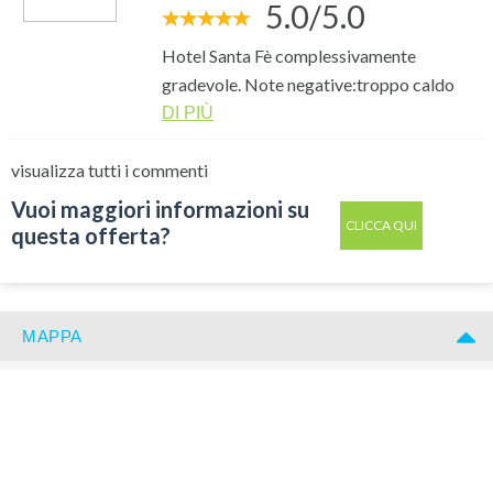
5.0/5.0
Hotel Santa Fè complessivamente
gradevole. Note negative:troppo caldo
nelle stanze e colazione ai parchi-inclusa
DI PIÙ
nel pacchetto- poco funzionale!
visualizza tutti i commenti
Lascia
qui
Vuoi maggiori informazioni su
la
CLICCA QUI
questa offerta?
tua
email
e
ti
MAPPA
invieremo
gratuitamente
6
suggerimenti
che
nessuno